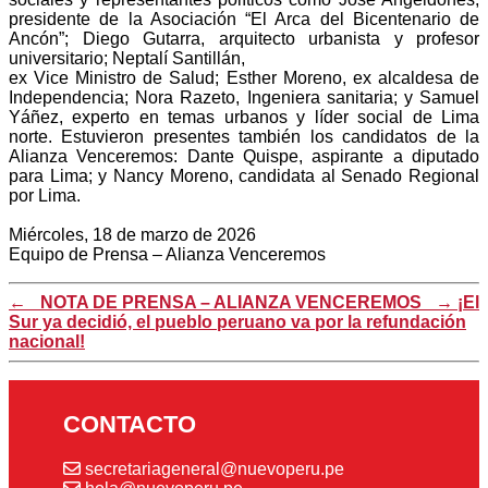
presidente de la Asociación “El Arca del Bicentenario de
Ancón”; Diego Gutarra, arquitecto urbanista y profesor
universitario; Neptalí Santillán,
ex Vice Ministro de Salud; Esther Moreno, ex alcaldesa de
Independencia; Nora Razeto, Ingeniera sanitaria; y Samuel
Yáñez, experto en temas urbanos y líder social de Lima
norte. Estuvieron presentes también los candidatos de la
Alianza Venceremos: Dante Quispe, aspirante a diputado
para Lima; y Nancy Moreno, candidata al Senado Regional
por Lima.
Miércoles, 18 de marzo de 2026
Equipo de Prensa – Alianza Venceremos
←
_NOTA DE PRENSA – ALIANZA VENCEREMOS_
→
¡El
Sur ya decidió, el pueblo peruano va por la refundación
nacional!
CONTACTO
secretariageneral@nuevoperu.pe