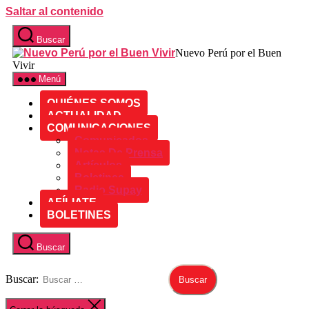
Saltar al contenido
Buscar
Nuevo Perú por el Buen
Vivir
Menú
QUIÉNES SOMOS
ACTUALIDAD
COMUNICACIONES
Comunicados
Notas De Prensa
Artículos
Boletines
Radio Supay
AFÍLIATE
BOLETINES
Buscar
Buscar: