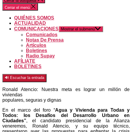
Cerrar la búsqueda
Cerrar el menú
QUIÉNES SOMOS
ACTUALIDAD
COMUNICACIONES
Mostrar el submenú
Comunicados
Notas De Prensa
Artículos
Boletines
Radio Supay
AFÍLIATE
BOLETINES
🔊 Escuchar la entrada
Ronald Atencio: Nuestra meta es lograr un millón de
viviendas
populares, seguras y dignas
En el marco del foro “
Agua y Vivienda para Todas y
Todos: los Desafíos del Desarrollo Urbano en
Ciudades”
, el candidato presidencial de la Alianza
veneremos, Ronald Atencio, y su equipo técnico,
presentaron ayer las propuestas para enfrentar la crisis