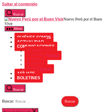
Saltar al contenido
Buscar
Nuevo Perú por el Buen
Vivir
Menú
QUIÉNES SOMOS
ACTUALIDAD
COMUNICACIONES
Comunicados
Notas De Prensa
Artículos
Boletines
Radio Supay
AFÍLIATE
BOLETINES
Buscar
Buscar: