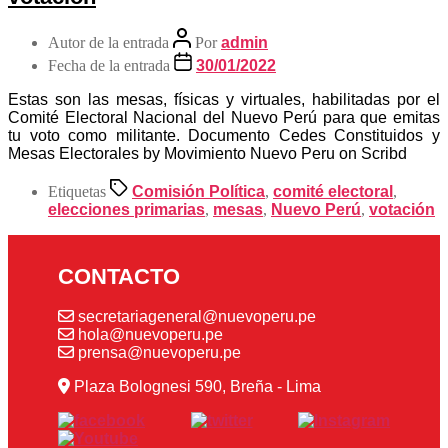
Autor de la entrada
Por
admin
Fecha de la entrada
30/01/2022
Estas son las mesas, físicas y virtuales, habilitadas por el
Comité Electoral Nacional del Nuevo Perú para que emitas
tu voto como militante. Documento Cedes Constituidos y
Mesas Electorales by Movimiento Nuevo Peru on Scribd
Etiquetas
Comisión Política
,
comité electoral
,
elecciones primarias
,
mesas
,
Nuevo Perú
,
votación
CONTACTO
secretariageneral@nuevoperu.pe
hola@nuevoperu.pe
prensa@nuevoperu.pe
Plaza Bolognesi 590, Breña - Lima