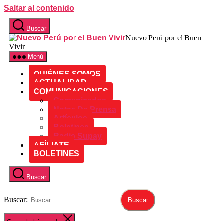
Saltar al contenido
Buscar
Nuevo Perú por el Buen
Vivir
Menú
QUIÉNES SOMOS
ACTUALIDAD
COMUNICACIONES
Comunicados
Notas De Prensa
Artículos
Boletines
Radio Supay
AFÍLIATE
BOLETINES
Buscar
Buscar: