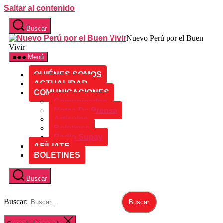
Saltar al contenido
Buscar
Nuevo Perú por el Buen
Vivir
Menú
QUIÉNES SOMOS
ACTUALIDAD
COMUNICACIONES
Comunicados
Notas De Prensa
Artículos
Boletines
Radio Supay
AFÍLIATE
BOLETINES
Buscar
Buscar: