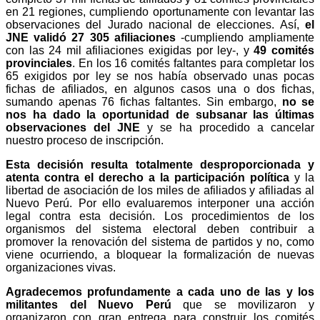
en 21 regiones, cumpliendo oportunamente con levantar las
observaciones del Jurado nacional de elecciones. Así,
el
JNE validó 27 305 afiliaciones
-cumpliendo ampliamente
con las 24 mil afiliaciones exigidas por ley-, y
49 comités
provinciales
. En los 16 comités faltantes para completar los
65 exigidos por ley se nos había observado unas pocas
fichas de afiliados, en algunos casos una o dos fichas,
sumando apenas 76 fichas faltantes. Sin embargo,
no se
nos ha dado la oportunidad de subsanar las últimas
observaciones del JNE
y se ha procedido a cancelar
nuestro proceso de inscripción.
Esta decisión resulta totalmente desproporcionada y
atenta contra el derecho a la participación política
y la
libertad de asociación de los miles de afiliados y afiliadas al
Nuevo Perú. Por ello evaluaremos interponer una acción
legal contra esta decisión. Los procedimientos de los
organismos del sistema electoral deben contribuir a
promover la renovación del sistema de partidos y no, como
viene ocurriendo, a bloquear la formalización de nuevas
organizaciones vivas.
Agradecemos profundamente a cada uno de las y los
militantes del Nuevo Perú
que se movilizaron y
organizaron con gran entrega para construir los comités