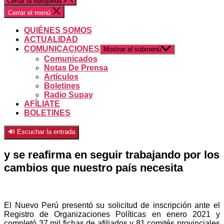
Cerrar la búsqueda
Cerrar el menú
QUIÉNES SOMOS
ACTUALIDAD
COMUNICACIONES
Mostrar el submenú
Comunicados
Notas De Prensa
Artículos
Boletines
Radio Supay
AFÍLIATE
BOLETINES
🔊 Escuchar la entrada
y se reafirma en seguir trabajando por los
cambios que nuestro país necesita
El Nuevo Perú presentó su solicitud de inscripción ante el
Registro de Organizaciones Políticas en enero 2021 y
completó 37 mil fichas de afiliados y 81 comités provinciales